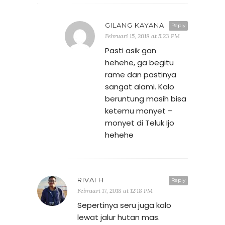
GILANG KAYANA
Reply
Februari 15, 2018 at 5:23 PM
Pasti asik gan
hehehe, ga begitu
rame dan pastinya
sangat alami. Kalo
beruntung masih bisa
ketemu monyet –
monyet di Teluk Ijo
hehehe
RIVAI H
Reply
Februari 17, 2018 at 12:18 PM
Sepertinya seru juga kalo
lewat jalur hutan mas.