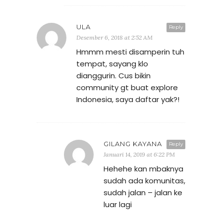
ULA
Reply
Desember 6, 2018 at 2:52 AM
Hmmm mesti disamperin tuh
tempat, sayang klo
dianggurin. Cus bikin
community gt buat explore
Indonesia, saya daftar yak?!
GILANG KAYANA
Reply
Januari 14, 2019 at 6:22 PM
Hehehe kan mbaknya
sudah ada komunitas,
sudah jalan – jalan ke
luar lagi