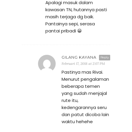
Apalagi masuk dalam
kawasan TN, hutannya pasti
masih terjaga dg baik.
Pantainya sepi, serasa
pantai pribadi 😀
GILANG KAYANA
Reply
Februari 17, 2018 at 2:07 PM
Pastinya mas Rivai.
Menurut pengalaman
beberapa temen
yang sudah menjajal
rute itu,
kedengarannya seru
dan patut dicoba lain
waktu hehehe