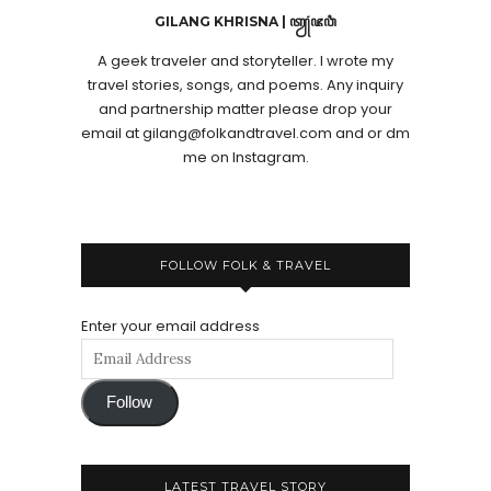
GILANG KHRISNA | ꦠꦾꦁꦗꦮꦶ
A geek traveler and storyteller. I wrote my
travel stories, songs, and poems. Any inquiry
and partnership matter please drop your
email at gilang@folkandtravel.com and or dm
me on Instagram.
FOLLOW FOLK & TRAVEL
Enter your email address
Follow
LATEST TRAVEL STORY