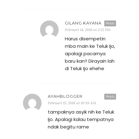
GILANG KAYANA
Reply
Februari 14, 2018 at 3:12 PM
Harus disempetin
mba main ke Teluk Ijo,
apalagi pacarnya
baru kan? Dirayain lah
di Teluk Ijo ehehe
AYAHBLOGGER
Reply
Februari 15, 2018 at 10:39 AM
tampaknya asyik nih ke Teluk
Ijo. Apalagi kalau tempatnya
ndak begitu rame